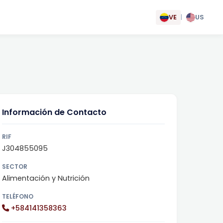
VE
|
US
Información de Contacto
RIF
J304855095
SECTOR
Alimentación y Nutrición
TELÉFONO
+584141358363