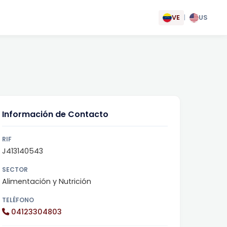
VE
|
US
Información de Contacto
RIF
J413140543
SECTOR
Alimentación y Nutrición
TELÉFONO
04123304803